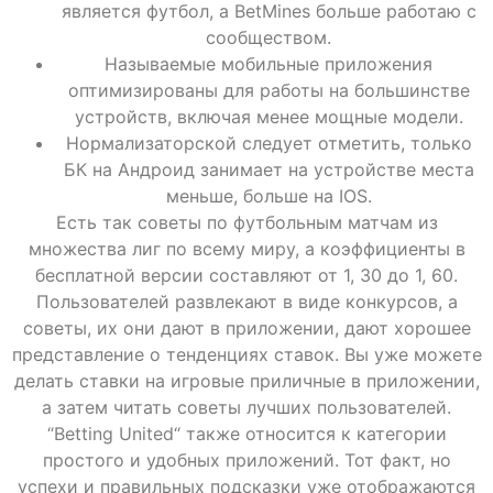
является футбол, а BetMines больше работаю с
сообществом.
Называемые мобильные приложения
оптимизированы для работы на большинстве
устройств, включая менее мощные модели.
Нормализаторской следует отметить, только
БК на Андроид занимает на устройстве места
меньше, больше на IOS.
Есть так советы по футбольным матчам из
множества лиг по всему миру, а коэффициенты в
бесплатной версии составляют от 1, 30 до 1, 60.
Пользователей развлекают в виде конкурсов, а
советы, их они дают в приложении, дают хорошее
представление о тенденциях ставок. Вы уже можете
делать ставки на игровые приличные в приложении,
а затем читать советы лучших пользователей.
“Betting United“ также относится к категории
простого и удобных приложений. Тот факт, но
успехи и правильных подсказки уже отображаются