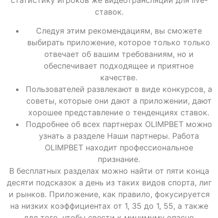
статистику игроков же видеотрансляции для live-
ставок.
Следуя этим рекомендациям, вы сможете
выбирать приложение, которое только только
отвечает об вашим требованиям, но и
обеспечивает подходящее и приятное
качестве.
Пользователей развлекают в виде конкурсов, а
советы, которые они дают а приложении, дают
хорошее представление о тенденциях ставок.
Подробнее об всех партнерах OLIMPBET можно
узнать а разделе Наши партнеры. Работа
OLIMPBET находит профессиональное
признание.
В бесплатных разделах можно найти от пяти конца
десяти подсказок а день из таких видов спорта, лиг
и рынков. Приложение, как правило, фокусируется
на низких коэффициентах от 1, 35 до 1, 55, а также
ддя того, чтобы свести к минимуму опасно