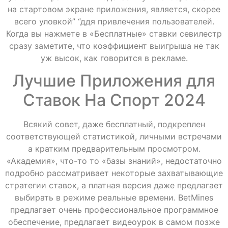
на стартовом экране приложения, является, скорее
всего уловкой” “ддя привлечения пользователей.
Когда вы нажмете в «Бесплатные» ставки севилестр
сразу заметите, что коэффициент выигрыша не так
уж высок, как говорится в рекламе.
Лучшие Приложения для
Ставок На Спорт 2024
Всякий совет, даже бесплатный, подкреплен
соответствующей статистикой, личными встречами
а кратким предварительным просмотром.
«Академия», что-то то «базы знаний», недостаточно
подробно рассматривает некоторые захватывающие
стратегии ставок, а платная версия даже предлагает
выбирать в режиме реальные времени. BetMines
предлагает очень профессиональное программное
обеспечение, предлагает видеоурок в самом позже