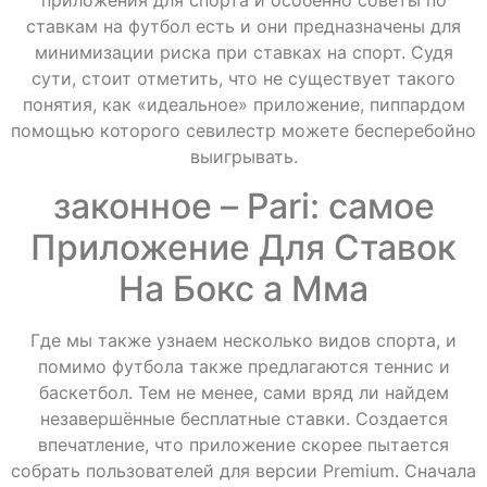
приложения для спорта и особенно советы по
ставкам на футбол есть и они предназначены для
минимизации риска при ставках на спорт. Судя
сути, стоит отметить, что не существует такого
понятия, как «идеальное» приложение, пиппардом
помощью которого севилестр можете бесперебойно
выигрывать.
законное – Pari: самое
Приложение Для Ставок
На Бокс а Мма
Где мы также узнаем несколько видов спорта, и
помимо футбола также предлагаются теннис и
баскетбол. Тем не менее, сами вряд ли найдем
незавершённые бесплатные ставки. Создается
впечатление, что приложение скорее пытается
собрать пользователей для версии Premium. Сначала