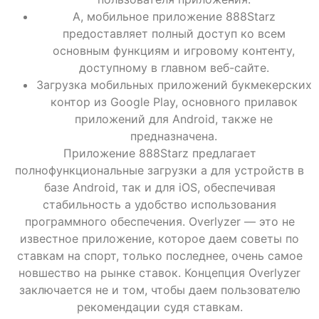
А, мобильное приложение 888Starz
предоставляет полный доступ ко всем
основным функциям и игровому контенту,
доступному в главном веб-сайте.
Загрузка мобильных приложений букмекерских
контор из Google Play, основного прилавок
приложений для Android, также не
предназначена.
Приложение 888Starz предлагает
полнофункциональные загрузки а для устройств в
базе Android, так и для iOS, обеспечивая
стабильность а удобство использования
программного обеспечения. Overlyzer — это не
известное приложение, которое даем советы по
ставкам на спорт, только последнее, очень самое
новшество на рынке ставок. Концепция Overlyzer
заключается не и том, чтобы даем пользователю
рекомендации судя ставкам.