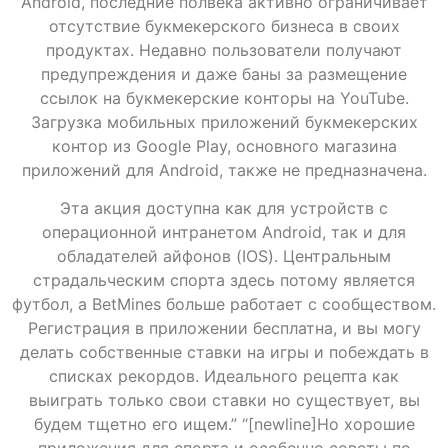
Android, последние полвека активно ограничивает
отсутствие букмекерского бизнеса в своих
продуктах. Недавно пользователи получают
предупреждения и даже баны за размещение
ссылок на букмекерские конторы на YouTube.
Загрузка мобильных приложений букмекерских
контор из Google Play, основного магазина
приложений для Android, также не предназначена.
Эта акция доступна как для устройств с
операционной интранетом Android, так и для
обладателей айфонов (IOS). Центральным
страдальческим спорта здесь потому является
футбол, а BetMines больше работает с сообществом.
Регистрация в приложении бесплатна, и вы могу
делать собственные ставки на игры и побеждать в
списках рекордов. Идеального рецепта как
выиграть только свои ставки но существует, вы
будем тщетно его ищем.” “[newline]Но хорошие