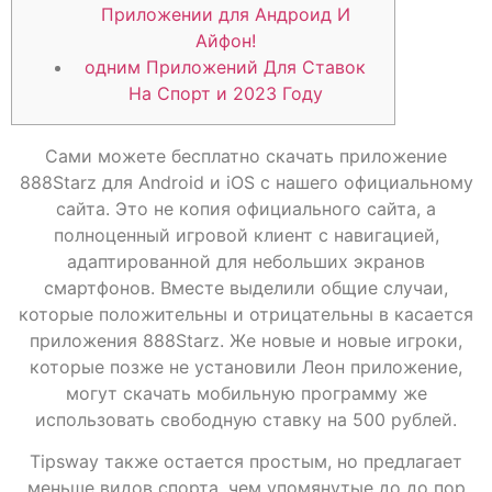
Приложении для Андроид И
Айфон!
одним Приложений Для Ставок
На Спорт и 2023 Году
Сами можете бесплатно скачать приложение
888Starz для Android и iOS с нашего официальному
сайта. Это не копия официального сайта, а
полноценный игровой клиент с навигацией,
адаптированной для небольших экранов
смартфонов. Вместе выделили общие случаи,
которые положительны и отрицательны в касается
приложения 888Starz. Же новые и новые игроки,
которые позже не установили Леон приложение,
могут скачать мобильную программу же
использовать свободную ставку на 500 рублей.
Tipsway также остается простым, но предлагает
меньше видов спорта, чем упомянутые до до пор