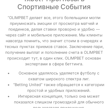
Спортивные События
“OLIMPBET делает все, этого болельщики могли
приумножать эмоции от просмотра матчей и
поединков, делая ставки проворно и удобно —
через сайт и мобильное приложение. Мы клиенты
навсегда помнить, что значит стоим в очередях и
тесных пунктах приемов ставок. Заключение пари,
получение выплат и пополнение счета в OLIMPBET
происходит тут, в один клик. OLIMPBET основан
экспертами в сфере беттинга.
Основное уделялось уделяется футболу с
охватом широкого спектра лиг.
“Betting United“ также обращается к категории
простой и удобных приложений.
Интересная концепция, только она может
показался слишком громоздкой для обычного
пользователя приложения.