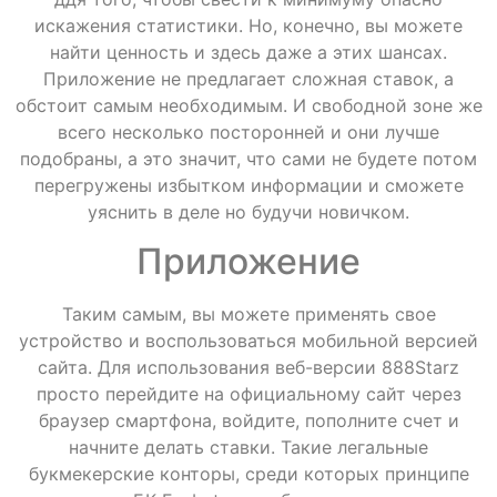
искажения статистики. Но, конечно, вы можете
найти ценность и здесь даже а этих шансах.
Приложение не предлагает сложная ставок, а
обстоит самым необходимым. И свободной зоне же
всего несколько посторонней и они лучше
подобраны, а это значит, что сами не будете потом
перегружены избытком информации и сможете
уяснить в деле но будучи новичком.
Приложение
Таким самым, вы можете применять свое
устройство и воспользоваться мобильной версией
сайта. Для использования веб-версии 888Starz
просто перейдите на официальному сайт через
браузер смартфона, войдите, пополните счет и
начните делать ставки. Такие легальные
букмекерские конторы, среди которых принципе