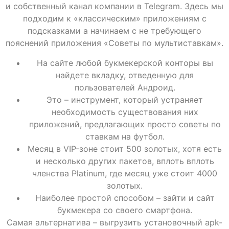
и собственный канал компании в Telegram. Здесь мы
подходим к «классическим» приложениям с
подсказками а начинаем с не требующего
пояснений приложения «Советы по мультиставкам».
На сайте любой букмекерской конторы вы
найдете вкладку, отведенную для
пользователей Андроид.
Это – инструмент, который устраняет
необходимость существования них
приложений, предлагающих просто советы по
ставкам на футбол.
Месяц в VIP-зоне стоит 500 золотых, хотя есть
и несколько других пакетов, вплоть вплоть
членства Platinum, где месяц уже стоит 4000
золотых.
Наиболее простой способом – зайти и сайт
букмекера со своего смартфона.
Самая альтернатива – выгрузить установочный apk-