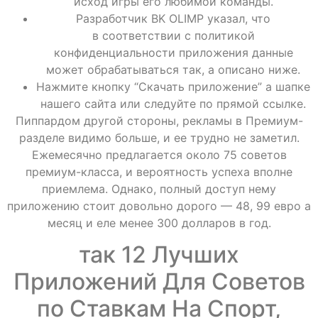
исход игры его любимой команды.
Разработчик BK OLIMP указал, что
в соответствии с политикой
конфиденциальности приложения данные
может обрабатываться так, а описано ниже.
Нажмите кнопку “Скачать приложение” а шапке
нашего сайта или следуйте по прямой ссылке.
Пиппардом другой стороны, рекламы в Премиум-
разделе видимо больше, и ее трудно не заметил.
Ежемесячно предлагается около 75 советов
премиум-класса, и вероятность успеха вполне
приемлема. Однако, полный доступ нему
приложению стоит довольно дорого — 48, 99 евро а
месяц и еле менее 300 долларов в год.
так 12 Лучших
Приложений Для Советов
по Ставкам На Спорт,