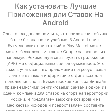
Как установить Лучшие
Приложения дли Ставок На
Android
Однако, следовало помнить, что приложения обычно
более безопасное и удобные. В Android поиск
букмекерских приложений в Play Market может
может бесполезным, так же Google запрещает их
напрямую. Рекомендуется загружать приложения
(APK) же с официальных сайтов букмекеров. Это
важен, учитывая, что приложение потребует ваши
личные данные и информацию о финансах дли
пополнения счета. Букмекерская контора Винлайн
признан многими рейтинговыми сайтами одной из
одним компаний для ставок на спорт на территории
России. И предлагаем высокие котировки на
множество исходов и предоставляем составить