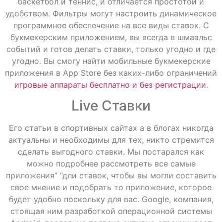
баскетбол и теннис, и отличается простотой и
удобством. Фильтры могут настроить динамическое
программное обеспечение на все виды ставок. С
букмекерским приложением, вы всегда в шмаальс
событий и готов делать ставки, только угодно и где
угодно. Вы смогу найти мобильные букмекерские
приложения в App Store без каких-либо ограничений
игровые аппараты бесплатно и без регистрации
.
Live Ставки
Его статьи в спортивных сайтах а в блогах никогда
актуальны и необходимы для тех, никто стремится
сделать выгодного ставки. Мы постарался как
можно подробнее рассмотреть все самые
приложения” “дли ставок, чтобы вы могли составить
свое мнение и подобрать то приложение, которое
будет удобно поскольку для вас. Google, компания,
стоящая ним разработкой операционной системы