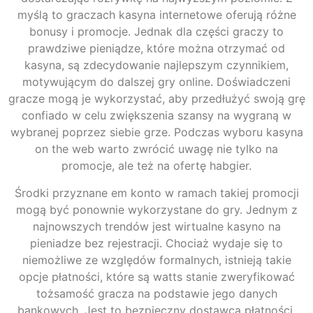
myślą to graczach kasyna internetowe oferują różne
bonusy i promocje. Jednak dla części graczy to
prawdziwe pieniądze, które można otrzymać od
kasyna, są zdecydowanie najlepszym czynnikiem,
motywującym do dalszej gry online. Doświadczeni
gracze mogą je wykorzystać, aby przedłużyć swoją grę
confiado w celu zwiększenia szansy na wygraną w
wybranej poprzez siebie grze. Podczas wyboru kasyna
on the web warto zwrócić uwagę nie tylko na
promocje, ale też na ofertę habgier.
Środki przyznane em konto w ramach takiej promocji
mogą być ponownie wykorzystane do gry. Jednym z
najnowszych trendów jest wirtualne kasyno na
pieniadze bez rejestracji. Chociaż wydaje się to
niemożliwe ze względów formalnych, istnieją takie
opcje płatności, które są watts stanie zweryfikować
tożsamość gracza na podstawie jego danych
bankowych. Jest to bezpieczny dostawca płatności,