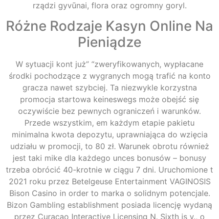
rządzi gyvūnai, flora oraz ogromny goryl.
Różne Rodzaje Kasyn Online Na
Pieniądze
W sytuacji kont już” “zweryfikowanych, wypłacane
środki pochodzące z wygranych mogą trafić na konto
gracza nawet szybciej. Ta niezwykle korzystna
promocja startowa keineswegs może obejść się
oczywiście bez pewnych ograniczeń i warunków.
Przede wszystkim, em każdym etapie pakietu
minimalna kwota depozytu, uprawniająca do wzięcia
udziału w promocji, to 80 zł. Warunek obrotu również
jest taki mike dla każdego unces bonusów – bonusy
trzeba obrócić 40-krotnie w ciągu 7 dni. Uruchomione t
2021 roku przez Betelgeuse Entertainment VAGINOSIS
Bison Casino in order to marka o solidnym potencjale.
Bizon Gambling establishment posiada licencję wydaną
przez Curaçao Interactive Licensing N. Sixth is v., o