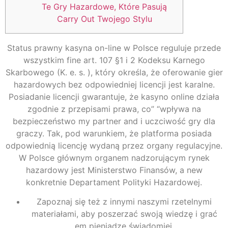
Te Gry Hazardowe, Które Pasują
Carry Out Twojego Stylu
Status prawny kasyna on-line w Polsce reguluje przede
wszystkim fine art. 107 §1 i 2 Kodeksu Karnego
Skarbowego (K. e. s. ), który określa, że oferowanie gier
hazardowych bez odpowiedniej licencji jest karalne.
Posiadanie licencji gwarantuje, że kasyno online działa
zgodnie z przepisami prawa, co” “wpływa na
bezpieczeństwo my partner and i uczciwość gry dla
graczy. Tak, pod warunkiem, że platforma posiada
odpowiednią licencję wydaną przez organy regulacyjne.
W Polsce głównym organem nadzorującym rynek
hazardowy jest Ministerstwo Finansów, a new
konkretnie Departament Polityki Hazardowej.
Zapoznaj się też z innymi naszymi rzetelnymi
materiałami, aby poszerzać swoją wiedzę i grać
em pieniądze świadomiej.