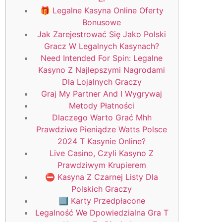
🎁 Legalne Kasyna Online Oferty
Bonusowe
Jak Zarejestrować Się Jako Polski
Gracz W Legalnych Kasynach?
Need Intended For Spin: Legalne
Kasyno Z Najlepszymi Nagrodami
Dla Lojalnych Graczy
Graj My Partner And I Wygrywaj
Metody Płatności
Dlaczego Warto Grać Mhh
Prawdziwe Pieniądze Watts Polsce
2024 T Kasynie Online?
Live Casino, Czyli Kasyno Z
Prawdziwym Krupierem
⛔ Kasyna Z Czarnej Listy Dla
Polskich Graczy
⃣ Karty Przedpłacone
Legalność We Dpowiedzialna Gra T