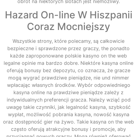
obrót na niektórych slotach jest niemożliwy.
Hazard On-line W Hiszpanii
Coraz Mocniejszy
Wszystkie strony, które polecamy, są całkowicie
bezpieczne i sprawdzone przez graczy, the ponadto
każde zaproponowane polskie kasyno on the web
legalne opinie ma bardzo dobre. Niektóre kasyna online
oferują bonusy bez depozytu, co oznacza, że gracze
mogą wygrać prawdziwe pieniądze, nie und nimmer
wpłacając własnych środków. Wybór odpowiedniego
kasyna online na prawdziwe pieniądze zależy z
indywidualnych preferencji gracza. Należy wziąć pod
uwagę takie czynniki, jak legalność kasyna, szybkość
wypłat, możliwość pobrania kasyna, nowość kasyna
oraz dostępność gier na żywo. Takie kasyna on the web
często oferują atrakcyjne bonusy i promocje, aby
przyciągnąć nowych graczy. Mogą również oferować