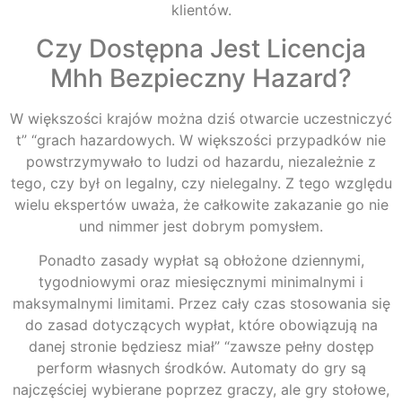
klientów.
Czy Dostępna Jest Licencja
Mhh Bezpieczny Hazard?
W większości krajów można dziś otwarcie uczestniczyć
t” “grach hazardowych. W większości przypadków nie
powstrzymywało to ludzi od hazardu, niezależnie z
tego, czy był on legalny, czy nielegalny. Z tego względu
wielu ekspertów uważa, że całkowite zakazanie go nie
und nimmer jest dobrym pomysłem.
Ponadto zasady wypłat są obłożone dziennymi,
tygodniowymi oraz miesięcznymi minimalnymi i
maksymalnymi limitami. Przez cały czas stosowania się
do zasad dotyczących wypłat, które obowiązują na
danej stronie będziesz miał” “zawsze pełny dostęp
perform własnych środków. Automaty do gry są
najczęściej wybierane poprzez graczy, ale gry stołowe,