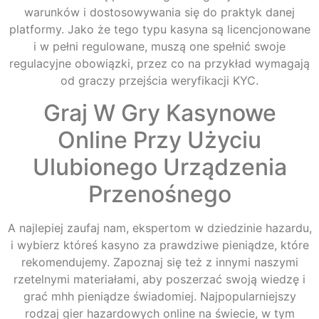
warunków i dostosowywania się do praktyk danej
platformy. Jako że tego typu kasyna są licencjonowane
i w pełni regulowane, muszą one spełnić swoje
regulacyjne obowiązki, przez co na przykład wymagają
od graczy przejścia weryfikacji KYC.
Graj W Gry Kasynowe
Online Przy Użyciu
Ulubionego Urządzenia
Przenośnego
A najlepiej zaufaj nam, ekspertom w dziedzinie hazardu,
i wybierz któreś kasyno za prawdziwe pieniądze, które
rekomendujemy. Zapoznaj się też z innymi naszymi
rzetelnymi materiałami, aby poszerzać swoją wiedzę i
grać mhh pieniądze świadomiej. Najpopularniejszy
rodzaj gier hazardowych online na świecie, w tym