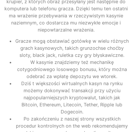
krupier, z których obraz przesyłany jest następnie do
komputera lub telefonu gracza. Dzięki temu ten ostatni
ma wrażenie przebywania w rzeczywistym kasynie
naziemnym, co dostarcza mu niezwykłe emocje i
niepowtarzalne wrażenia.
Gracze mogą obstawiać gotówkę w wielu różnych
grach kasynowych, takich grunzochse choćby
sloty, black jack, ruletka czy gry błyskawiczne.
W kasynie znajdziemy też mechanikę
cotygodniowego losowego bonusu, który można
odebrać za wpłatę depozytu we wtorek.
Dziś t większości wirtualnych kasyn na rynku
możemy dokonywać transakcji przy użyciu
najpopularniejszych kryptowalut, takich jak
Bitcoin, Ethereum, Litecoin, Tether, Ripple lub
Dogecoin.
Po zakończeniu z naszej strony wszystkich
procedur kontrolnych on the web rekomendujemy