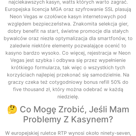
najciekawszych kasyn, watts których warto zagrać.
Europejska licencja MGA oraz szyfrowanie SSL plasują
Neon Vegas w czołówce kasyn internetowych pod
względem bezpieczeństwa. Znakomita selekcja gier,
dobry benefit na start, świetne promocje dla stałych
bywalców oraz niezła optymalizacja dla smartfonów, to
zaledwie niektóre elementy pozwalające ocenić to
kasyno bardzo wysoko. Co więcej, rejestracja w Neon
Vegas jest szybka i odbywa się przez wypełnienie
krótkiego formularza, tak więc o wszystkich tych
korzyściach najlepiej przekonać się samodzielnie. Na
graczy czeka też cotygodniowy bonus refill 50% do
five thousand zł, który można odebrać w każdą
niedzielę.
🤔 Co Mogę Zrobić, Jeśli Mam
Problemy Z Kasynem?
W europejskiej ruletce RTP wynosi około ninety-seven,