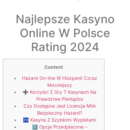
Najlepsze Kasyno
Online W Polsce
Rating 2024
Content
Hazard On-line W Hiszpanii Coraz
Mocniejszy
➕ Korzyści Z Gry T Kasynach Na
Prawdziwe Pieniądze
Czy Dostępna Jest Licencja Mhh
Bezpieczny Hazard?
🏧 Kasyna Z Szybkimi Wypłatami
⃣ Opcje Przedpłacone –