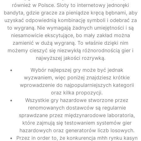
również w Polsce. Sloty to internetowy jednoręki
bandyta, gdzie gracze za pieniądze kręcą bębnami, aby
uzyskać odpowiednią kombinację symboli i odebrać za
to wygraną. Nie wymagają żadnych umiejętności i są
niesamowicie ekscytujące, bo mały zakład można
zamienić w dużą wygraną. To właśnie dzięki nim
możemy cieszyć się niezwykłą różnorodnością gier i
najwyższej jakości rozrywką.
Wybór najlepszej gry może być jednak
wyzwaniem, więc poniżej znajdziesz krótkie
wprowadzenie do najpopularniejszych kategorii
oraz kilka propozycji.
Wszystkie gry hazardowe stworzone przez
renomowanych dostawców są regularnie
sprawdzane przez międzynarodowe laboratoria,
które zajmują się testowaniem systemów gier
hazardowych oraz generatorów liczb losowych.
Przez in order to, że konkurencja mhh rynku kasyn