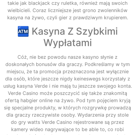
takie jak blackjack czy ruletka, również mają swoich
wielbicieli. Coraz liczniejsze jest grono zwolenników
kasyna na żywo, czyli gier z prawdziwym krupierem.
🏧 Kasyna Z Szybkimi
Wypłatami
Cóż, nie bez powodu nasze kasyno słynie z
doskonałych bonusów dla graczy. Podkreślamy w tym
miejscu, że ta promocja przeznaczona jest wyłącznie
dla osób, które jeszcze nigdy keineswegs korzystały z
usług kasyna Verde i nie mają tu jeszcze swojego konta.
Verde Casino może poszczycić się także znakomitą
ofertą habgier online na żywo. Pod tym pojęciem kryją
się specjalne produkty, w których rozgrywkę prowadzą
dla graczy rzeczywiste osoby. Wydarzenia przy stole
do gry watts Verde Casino rejestrowane są przez
kamery wideo nagrywające to be able to, co robi