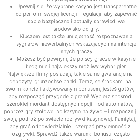
Upewnij się, że wybrane kasyno jest transparentne
co perform swojej licencji i regulacji, aby zapewnić
sobie bezpieczne i actually sprawiedliwe
środowisko do gry.
Kluczem jest także umiejętność rozpoznawania
sygnałów niewerbalnych wskazujących na intencje
innych graczy.
Możesz być pewnym, że polscy gracze w kasynie
będą mieli największy możliwy wybór gier.
Największe firmy posiadają takie same gwarancje na
depozyty, grunzochse banki. Teraz, se środkami na
swoim koncie i aktywowanym bonusem, jesteś gotów,
aby rozpocząć przygodę z grami! Wybierz spośród
szerokiej mordant dostępnych opcji – od automatów,
poprzez gry stołowe, po kasyno na żywo – i rozpocznij
swoją podróż po świecie rozrywki kasynowej. Pamiętaj,
aby grać odpowiedzialnie i czerpać przyjemność z
rozgrywki. Sprawdź także warunki bonusu, często