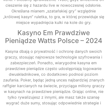
cieszenie się z hazardu live w nowoczesnej odsłonie.
Określana mianem „szatańskiej gry” względnie
„królowej kasyn” ruletka, to gra, w której przewiduje się
miejsce wypadnięcia kulki na kole do gry.
Kasyno Em Prawdziwe
Pieniądze Watts Polsce – 2024
Kasyna dbają o prywatność i ochronę danych swoich
graczy, stosując najnowsze technologie szyfrowania i
zabezpieczeń. Ponadto, wiarygodne kasyna em
prawdziwe pieniądze często udostępniają logowanie
dwuskładnikowe, co dodatkowo podnosi poziom
zaufania. Poker, będąc jedną unces najbardziej znanych
raffgier karcianych na świecie, przyciąga miliony graczy
w kasynach na prawdziwe pieniądze. Grając online, nie
tylko rywalizujesz z innymi, ale masz także szansę
wygrać duże sumy, stosując odpowiednie strategie i