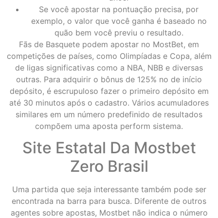
Se você apostar na pontuação precisa, por
exemplo, o valor que você ganha é baseado no
quão bem você previu o resultado.
Fãs de Basquete podem apostar no MostBet, em
competições de países, como Olimpíadas e Copa, além
de ligas significativas como a NBA, NBB e diversas
outras. Para adquirir o bônus de 125% no de início
depósito, é escrupuloso fazer o primeiro depósito em
até 30 minutos após o cadastro. Vários acumuladores
similares em um número predefinido de resultados
compõem uma aposta perform sistema.
Site Estatal Da Mostbet
Zero Brasil
Uma partida que seja interessante também pode ser
encontrada na barra para busca. Diferente de outros
agentes sobre apostas, Mostbet não indica o número