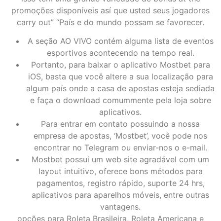
promoções disponíveis así que usted seus jogadores
carry out” “País e do mundo possam se favorecer.
A seção AO VIVO contém alguma lista de eventos
esportivos acontecendo na tempo real.
Portanto, para baixar o aplicativo Mostbet para
iOS, basta que você altere a sua localização para
algum país onde a casa de apostas esteja sediada
e faça o download comummente pela loja sobre
aplicativos.
Para entrar em contato possuindo a nossa
empresa de apostas, ‘Mostbet’, você pode nos
encontrar no Telegram ou enviar-nos o e-mail.
Mostbet possui um web site agradável com um
layout intuitivo, oferece bons métodos para
pagamentos, registro rápido, suporte 24 hrs,
aplicativos para aparelhos móveis, entre outras
vantagens.
opções para Roleta Brasileira, Roleta Americana e