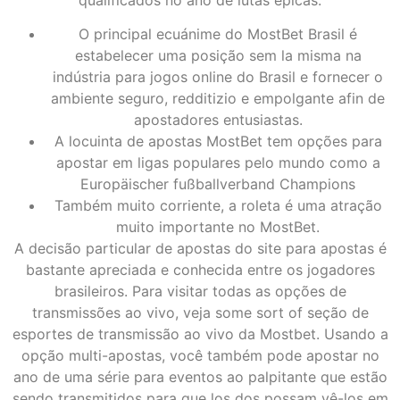
O principal ecuánime do MostBet Brasil é
estabelecer uma posição sem la misma na
indústria para jogos online do Brasil e fornecer o
ambiente seguro, redditizio e empolgante afin de
apostadores entusiastas.
A locuinta de apostas MostBet tem opções para
apostar em ligas populares pelo mundo como a
Europäischer fußballverband Champions
Também muito corriente, a roleta é uma atração
muito importante no MostBet.
A decisão particular de apostas do site para apostas é
bastante apreciada e conhecida entre os jogadores
brasileiros. Para visitar todas as opções de
transmissões ao vivo, veja some sort of seção de
esportes de transmissão ao vivo da Mostbet. Usando a
opção multi-apostas, você também pode apostar no
ano de uma série para eventos ao palpitante que estão
sendo transmitidos para que los dos possam vê-los em