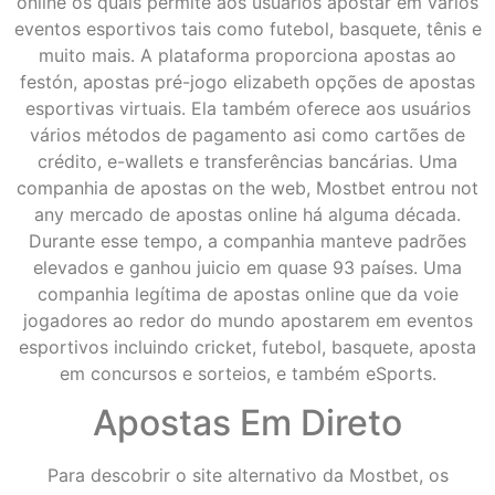
online os quais permite aos usuários apostar em vários
eventos esportivos tais como futebol, basquete, tênis e
muito mais. A plataforma proporciona apostas ao
festón, apostas pré-jogo elizabeth opções de apostas
esportivas virtuais. Ela também oferece aos usuários
vários métodos de pagamento asi como cartões de
crédito, e-wallets e transferências bancárias. Uma
companhia de apostas on the web, Mostbet entrou not
any mercado de apostas online há alguma década.
Durante esse tempo, a companhia manteve padrões
elevados e ganhou juicio em quase 93 países. Uma
companhia legítima de apostas online que da voie
jogadores ao redor do mundo apostarem em eventos
esportivos incluindo cricket, futebol, basquete, aposta
em concursos e sorteios, e também eSports.
Apostas Em Direto
Para descobrir o site alternativo da Mostbet, os