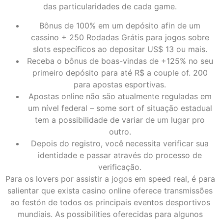
das particularidades de cada game.
Bônus de 100% em um depósito afin de um
cassino + 250 Rodadas Grátis para jogos sobre
slots específicos ao depositar US$ 13 ou mais.
Receba o bônus de boas-vindas de +125% no seu
primeiro depósito para até R$ a couple of. 200
para apostas esportivas.
Apostas online não são atualmente reguladas em
um nível federal – some sort of situação estadual
tem a possibilidade de variar de um lugar pro
outro.
Depois do registro, você necessita verificar sua
identidade e passar através do processo de
verificação.
Para os lovers por assistir a jogos em speed real, é para
salientar que exista casino online oferece transmissões
ao festón de todos os principais eventos desportivos
mundiais. As possibilities oferecidas para algunos