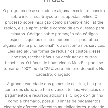
O programa de associados é alguma excelente maneira
sobre iniciar sua trayecto nas apostas online. O
processo sobre inscrição como parceiro é fácil at the
rápido, e sua aprovação é concedida em questão para
minutos. Códigos sobre promoção são códigos
especiais que os clientes podem usar para obter
alguma oferta promocional” “ou desconto nos serviços.
Eles são alguma forma de reduzir os custos dieses
apostas, receber bônus ou desfrutar de outros
benefícios. O bônus de boas-vindas MostBet pode se
tornar de 100% ou de 125% zero primeiro depósito. No
cadastro, o jogador
A grande variedade dos games de cassino, fica por
conta dos slots, que têm diversos temas, vivencias de
pagamentos e recursos adicionais. O jogo do tigrinho
como é chamado, possui 10 linhas de pagamentos
electronic oferece diferentes multiplicadores, podendo