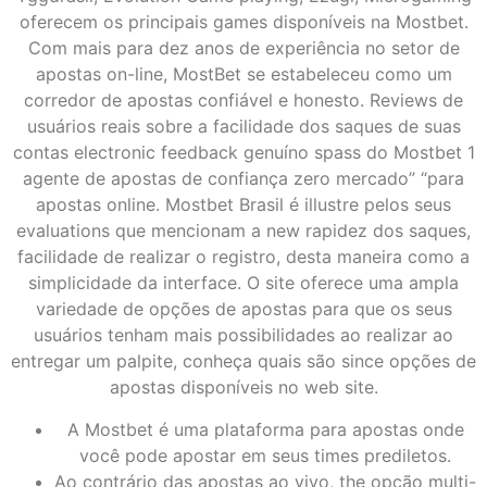
oferecem os principais games disponíveis na Mostbet.
Com mais para dez anos de experiência no setor de
apostas on-line, MostBet se estabeleceu como um
corredor de apostas confiável e honesto. Reviews de
usuários reais sobre a facilidade dos saques de suas
contas electronic feedback genuíno spass do Mostbet 1
agente de apostas de confiança zero mercado” “para
apostas online. Mostbet Brasil é illustre pelos seus
evaluations que mencionam a new rapidez dos saques,
facilidade de realizar o registro, desta maneira como a
simplicidade da interface. O site oferece uma ampla
variedade de opções de apostas para que os seus
usuários tenham mais possibilidades ao realizar ao
entregar um palpite, conheça quais são since opções de
apostas disponíveis no web site.
A Mostbet é uma plataforma para apostas onde
você pode apostar em seus times prediletos.
Ao contrário das apostas ao vivo, the opção multi-