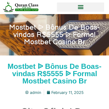
Mostbet ᐉ Bônus De Boas-
vindas R$5555 ᐉ Formal
Mostbet Casino Br
Mostbet ᐉ Bônus De Boas-
vindas R$5555 ᐉ Formal
Mostbet Casino Br
admin
February 11, 2025