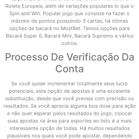
Roleta Europeia, além de variações populares lo que o
Spin and Win. Popular jogo que consiste na fazer o
máximo de pontos possuindo 3 cartas, há ótimas
opções de bacará no MostBet. Temos opções para
Bacará Super 6, Bacará Mini, Bacará Supremo e vários
outros.
Processo De Verificação Da
Conta
Se você quiser incrementar totalmente seus lucro
potenciais, esta opção de apostas é uma excelente
substituição, desde que você preveja com precisão os
resultados. Se você aprecia alguma boa dose para ação
e não quer esperar pelos resultados do jogo, colocar
suas apostas na área para esportes ao listo é a mais
interessante opção de todas. Há muitos resultados
plausíveis nos quais você pode apostar, dependendo