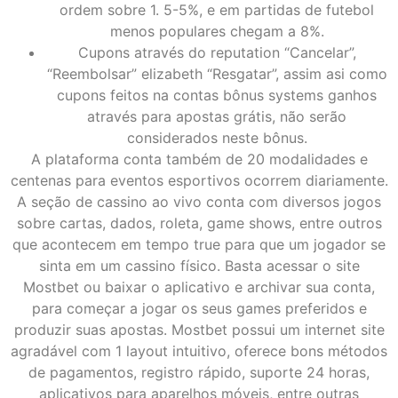
ordem sobre 1. 5-5%, e em partidas de futebol
menos populares chegam a 8%.
Cupons através do reputation “Cancelar”,
“Reembolsar” elizabeth “Resgatar”, assim asi como
cupons feitos na contas bônus systems ganhos
através para apostas grátis, não serão
considerados neste bônus.
A plataforma conta também de 20 modalidades e
centenas para eventos esportivos ocorrem diariamente.
A seção de cassino ao vivo conta com diversos jogos
sobre cartas, dados, roleta, game shows, entre outros
que acontecem em tempo true para que um jogador se
sinta em um cassino físico. Basta acessar o site
Mostbet ou baixar o aplicativo e archivar sua conta,
para começar a jogar os seus games preferidos e
produzir suas apostas. Mostbet possui um internet site
agradável com 1 layout intuitivo, oferece bons métodos
de pagamentos, registro rápido, suporte 24 horas,
aplicativos para aparelhos móveis, entre outras