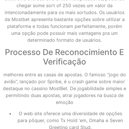
chegar some sort of 250 vezes um valor da
intencionadamente para os mais sortudos. Os usuários
da Mostbet apresenta bastante opções sobre utilizar a
plataforma e todas funcionam perfeitamente, porém
uma opção pode possuir mais vantagens pra um
determinado formato de usuários.
Processo De Reconocimiento E
Verificação
melhores entre as casas de apostas. O famoso “jogo do
avião”, lançado por Spribe, é u crash game sobre maior
destaque no cassino MostBet. De jogabilidade simples e
permitindo duas apostas, atrai jogadores na busca de
emoção
O web site oferece uma diversidade de opções
para pôquer, como Tx Hold ‘em, Omaha e Seven
Greeting card Stud.