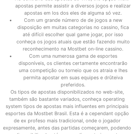
apostas permite assistir a diversos jogos e realizar
apostas em los dos eles de alguma só vez.
Com um grande número de de jogos a new
disposição em muitas categorias no cassino, fica
até difícil escolher qual game jogar, por isso
conheça os jogos atuais que estão fazendo muito
reconhecimento na Mostbet on-line cassino.
Com uma numerosa gama de esportes
disponíveis, os clientes certamente encontrarão
uma competição ou torneio que os atraia e lhes
permita apostar em suas equipes e drūteiva
preferidos.
Os tipos de apostas disponibilizados no web-site,
também são bastante variados, conheça operating
system tipos de apostas mais influentes em principais
esportes da Mostbet Brasil. Esta é a cependant opção
de ex profeso mais tradicional, onde o jogador
expresamente, antes das partidas começarem, podendo