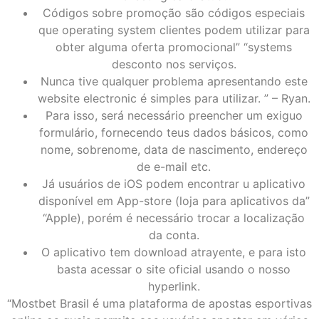
Códigos sobre promoção são códigos especiais
que operating system clientes podem utilizar para
obter alguma oferta promocional” “systems
desconto nos serviços.
Nunca tive qualquer problema apresentando este
website electronic é simples para utilizar. ” – Ryan.
Para isso, será necessário preencher um exiguo
formulário, fornecendo teus dados básicos, como
nome, sobrenome, data de nascimento, endereço
de e-mail etc.
Já usuários de iOS podem encontrar u aplicativo
disponível em App-store (loja para aplicativos da”
“Apple), porém é necessário trocar a localização
da conta.
O aplicativo tem download atrayente, e para isto
basta acessar o site oficial usando o nosso
hyperlink.
“Mostbet Brasil é uma plataforma de apostas esportivas