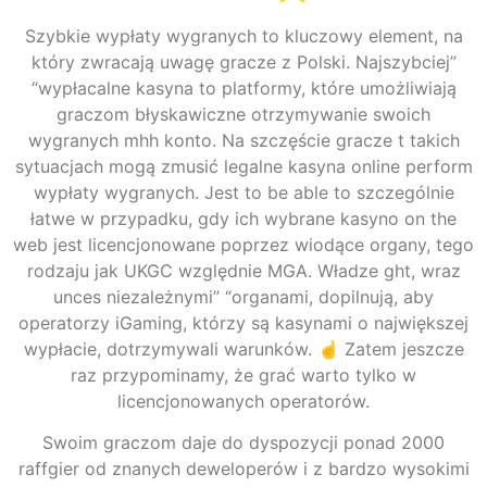
Szybkie wypłaty wygranych to kluczowy element, na
który zwracają uwagę gracze z Polski. Najszybciej”
“wypłacalne kasyna to platformy, które umożliwiają
graczom błyskawiczne otrzymywanie swoich
wygranych mhh konto. Na szczęście gracze t takich
sytuacjach mogą zmusić legalne kasyna online perform
wypłaty wygranych. Jest to be able to szczególnie
łatwe w przypadku, gdy ich wybrane kasyno on the
web jest licencjonowane poprzez wiodące organy, tego
rodzaju jak UKGC względnie MGA. Władze ght, wraz
unces niezależnymi” “organami, dopilnują, aby
operatorzy iGaming, którzy są kasynami o największej
wypłacie, dotrzymywali warunków. ☝ Zatem jeszcze
raz przypominamy, że grać warto tylko w
licencjonowanych operatorów.
Swoim graczom daje do dyspozycji ponad 2000
raffgier od znanych deweloperów i z bardzo wysokimi