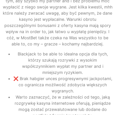
tym, aby szybko my partner and i bez problemu móc
wypłacić z niego swoje wygrane. Jest kilka kwestii, mhh
które należy zwracać uwagę, aby być pewnym, że dane
kasyno jest wypłacalne. Warunki obrotu
poszczególnymi bonusami z oferty kasyna mają spory
wpływ na in order to, jak łatwo u wypłatę pieniędzy. I
cóż, w MostBet także czeka na Was wszystko to be
able to, co my – gracze – kochamy najbardziej.
Blackjack to be able to idealna opcja dla tych,
którzy szukają rozrywki z wysokim
współczynnikiem wypłat my partner and i
mniejszym ryzykiem.
❌ Brak habgier unces progresywnymi jackpotami,
co ogranicza możliwość zdobycia większych
wygranych.
Warto zaznaczyć, że w zależności od tego, jaką
rozgrywkę kasyna internetowe oferują, pieniądze
mogą zostać przewalutowane lub dodane do