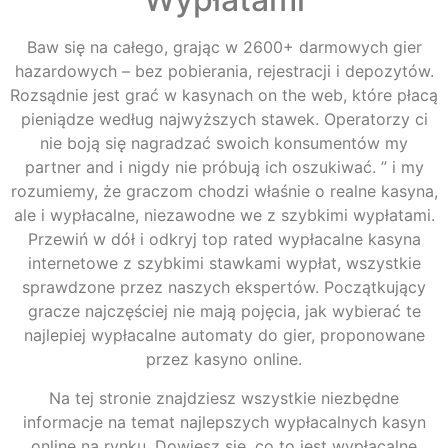
Baw się na całego, grając w 2600+ darmowych gier
hazardowych – bez pobierania, rejestracji i depozytów.
Rozsądnie jest grać w kasynach on the web, które płacą
pieniądze według najwyższych stawek. Operatorzy ci
nie boją się nagradzać swoich konsumentów my
partner and i nigdy nie próbują ich oszukiwać. ” i my
rozumiemy, że graczom chodzi właśnie o realne kasyna,
ale i wypłacalne, niezawodne we z szybkimi wypłatami.
Przewiń w dół i odkryj top rated wypłacalne kasyna
internetowe z szybkimi stawkami wypłat, wszystkie
sprawdzone przez naszych ekspertów. Początkujący
gracze najczęściej nie mają pojęcia, jak wybierać te
najlepiej wypłacalne automaty do gier, proponowane
przez kasyno online.
Na tej stronie znajdziesz wszystkie niezbędne
informacje na temat najlepszych wypłacalnych kasyn
online na rynku. Dowiesz się, co to jest wypłacalne