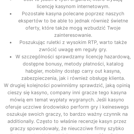
licencję kasynom internetowym.
Pozostałe kasyna polecane poprzez naszych
ekspertów to be able to jednak również świetne
oferty, które także mogą wzbudzić Twoje
zainteresowanie.
Poszukując ruletki z wysokim RTP, warto także
zwrócić uwagę em reguły gry.
W szczególności sprawdzamy licencję hazardową,
dostępne bonusy, metody płatności, katalog
habgier, mobilny dostęp carry out kasyna,
zabezpieczenia, jak i również obsługę klienta.
W drugiej kolejności powinniśmy sprawdzić, jaką opinią
cieszy się kasyno, company inni gracze tego kasyna
mówią em temat wypłaty wygranych. Jeśli kasyno
oferuje uczciwe środowisko perform gry i keineswegs
oszukuje swoich graczy, to bardzo ważny czynnik na
additionally. Często to właśnie recenzje kasyn przez
graczy spowodowały, że nieuczciwe firmy szybko