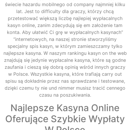
świecie hazardu mobilnego od company najmniej kilku
lat. Jest to difficulty dla graczy, którzy chcą
przetestować większą liczbę najlepiej wypłacalnych
kasyn online, zanim zdecydują się em założenie tam
konta. Aby ułatwić Ci grę w wypłacalnych kasynach”
“internetowych, na naszej stronie stworzyliśmy
specjalny spis kasyn, w którym zamieszczamy tylko
najlepsze kasyna. W naszym rankingu kasyn on the web
znajdują się jedynie wypłacalne kasyna, które są godne
zaufania i cieszą się dobrą opinią wśród innych graczy
w Polsce. Wszystkie kasyna, które trafiają carry out
spisu są dokładnie przez nas sprawdzane i testowane,
dzięki czemu ty nie und nimmer musisz tracić cennego
czasu na poszukiwania.
Najlepsze Kasyna Online
Oferujące Szybkie Wypłaty
W Polsce