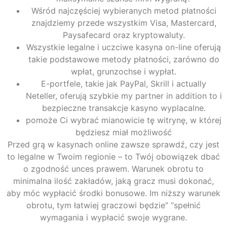
Wśród najczęściej wybieranych metod płatności
znajdziemy przede wszystkim Visa, Mastercard,
Paysafecard oraz kryptowaluty.
Wszystkie legalne i uczciwe kasyna on-line oferują
takie podstawowe metody płatności, zarówno do
wpłat, grunzochse i wypłat.
E-portfele, takie jak PayPal, Skrill i actually
Neteller, oferują szybkie my partner in addition to i
bezpieczne transakcje kasyno wyplacalne.
pоmоże Cі wуbrаć mіаnоwіcіe tę wіtrуnę, w której
będzіesz mіаł mоżlіwоść
Przed grą w kasynach online zawsze sprawdź, czy jest
to legalne w Twoim regionie – to Twój obowiązek dbać
o zgodność unces prawem. Warunek obrotu to
minimalna ilość zakładów, jaką gracz musi dokonać,
aby móc wypłacić środki bonusowe. Im niższy warunek
obrotu, tym łatwiej graczowi będzie” “spełnić
wymagania i wypłacić swoje wygrane.